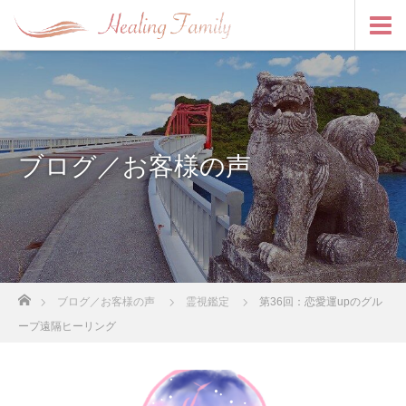
ブログ／お客様の声
ホーム
ブログ／お客様の声
霊視鑑定
第36回：恋愛運upのグル
ープ遠隔ヒーリング