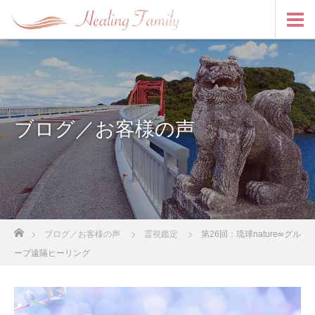
ブログ／お客様の声
ホーム
ブログ／お客様の声
霊視鑑定
第26回：琉球nature∞グル
ープ遠隔ヒーリング