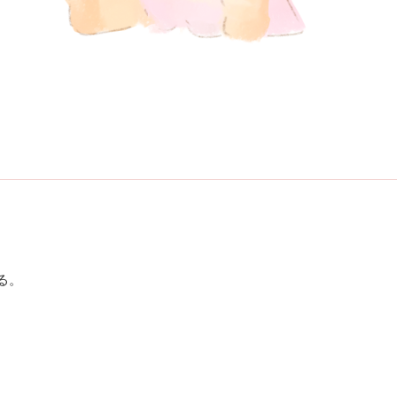
。
る。
。