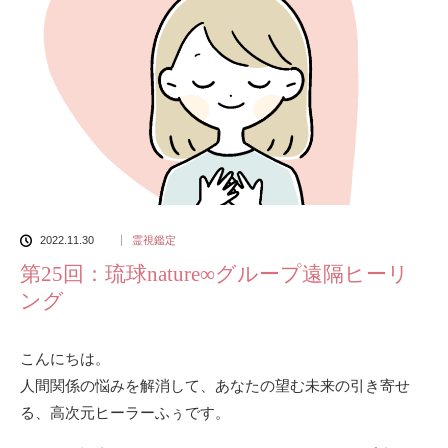
2022.11.30
霊視鑑定
第25回：琉球nature∞グループ遠隔ヒーリ
ング
こんにちは。
人間関係の悩みを解消して、あなたの望む未来の引き寄せ
る、高次元ヒーラーふぅです。