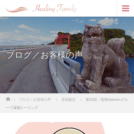
ブログ／お客様の声
ホーム
ブログ／お客様の声
霊視鑑定
第25回：琉球nature∞グル
ープ遠隔ヒーリング